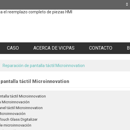
ara el reemplazo completo de piezas HMI
CASO
ACERCA DE VICPAS
CONTACTO
B
/
Reparación de pantalla táctil Microinnovation
pantalla táctil Microinnovation
talla táctil Microinnovation
ra Microinnovación
nel táctil Microinnovation
 Microinnovación
ouch Glass Digitalizer
de microinnovación