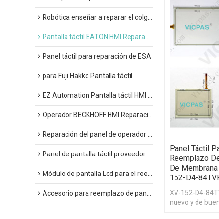
Robótica enseñar a reparar el colgante
Pantalla táctil EATON HMI Reparación
Panel táctil para reparación de ESA
para Fuji Hakko Pantalla táctil
EZ Automation Pantalla táctil HMI Reparación
Operador BECKHOFF HMI Reparación
Reparación del panel de operador gráfico
Panel Táctil P
Panel de pantalla táctil proveedor
Reemplazo De 
De Membrana D
Módulo de pantalla Lcd para el reemplazo del panel HMI
152-D4-84TV
XV-152-D4-84T
Accesorio para reemplazo de pantalla táctil
nuevo y de buen
un año.