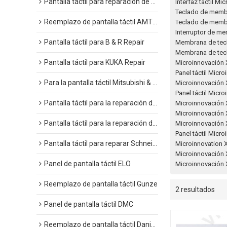
Pantalla táctil para reparación de Allen-Bradley
Interfaz táctil Mi
Teclado de memb
Reemplazo de pantalla táctil AMT SCHURTER
Teclado de memb
Interruptor de m
Pantalla táctil para B & R Repair
Membrana de tecl
Membrana de tecl
Pantalla táctil para KUKA Repair
Microinnovación X
Panel táctil Micr
Para la pantalla táctil Mitsubishi & Beijer
Microinnovación X
Panel táctil Micr
Pantalla táctil para la reparación de Proface
Microinnovación 
Microinnovación 
Pantalla táctil para la reparación de Omron
Microinnovación X
Panel táctil Micr
Pantalla táctil para reparar Schneider
Microinnovation 
Microinnovación 
Panel de pantalla táctil ELO
Microinnovación 
Reemplazo de pantalla táctil Gunze
2 resultados
Panel de pantalla táctil DMC
Reemplazo de pantalla táctil Danielson