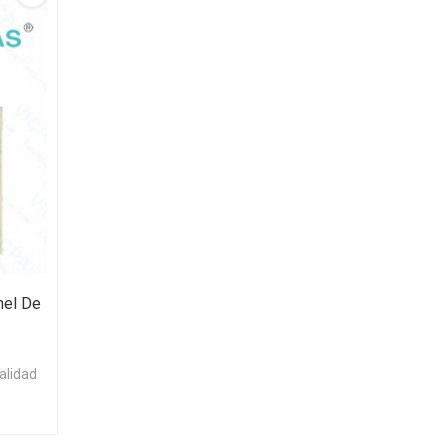
nel De
e
calidad