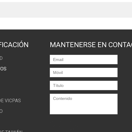
FICACIÓN
MANTENERSE EN CONTA
UD
TOS
E VICPAS
O
Solo admite
.rar/.zip/.jpg/.png/.gif/.doc/.xls/.pdf,
máximo 20M