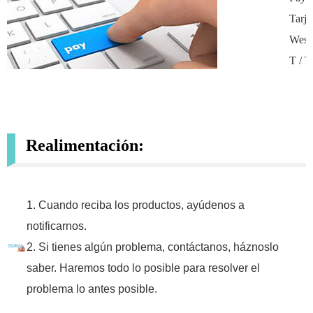
Tarje
West
T / T
Realimentación:
1. Cuando reciba los productos, ayúdenos a
notificarnos.
2. Si tienes algún problema, contáctanos, háznoslo
saber. Haremos todo lo posible para resolver el
problema lo antes posible.