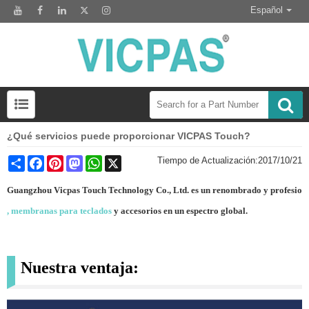
Español
¿Qué servicios puede proporcionar VICPAS Touch?
Preguntas frecuentes sobre el interruptor del teclado de membrana
Módulo de pantalla Lcd para el reemplazo del panel HMI
Share
Facebook
Pinterest
Mastodon
WhatsApp
X
Tiempo de Actualización:
2017/10/21
Guangzhou Vicpas Touch Technology Co., Ltd. es un renombrado y profesion
, membranas para teclados
y accesorios en un espectro global.
Nuestra ventaja: