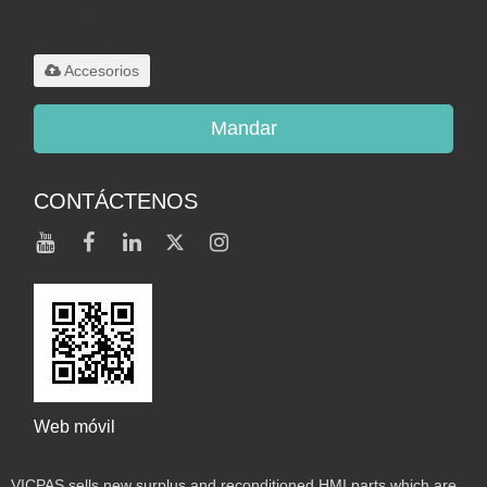
Solo admite
.rar/.zip/.jpg/.png/.gif/.doc/.xls/.pdf,
máximo 20M
Accesorios
Mandar
CONTÁCTENOS
Web móvil
VICPAS sells new surplus and reconditioned HMI parts which are