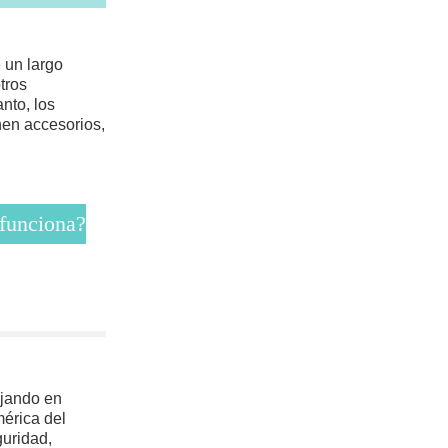
 un largo
tros
anto, los
nen accesorios,
 funciona?
jando en
érica del
guridad,