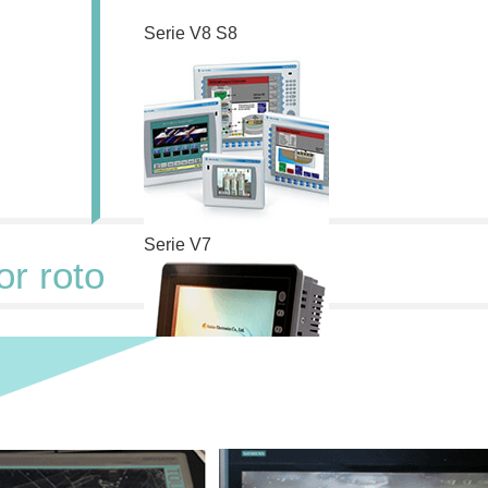
Serie V8 S8
Serie V7
r roto
Serie V4 V6
 más series
Haga clic p