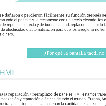
dañaron
perdieron fácilmente su función
 se
o
después de
án todo el panel HMI directamente con un precio elevado, los o
za de repuesto correcta y de buena calidad. replaceemnt, por lo t
e electricidad o automatización para que los arregle, si no tie
 dinero.
¿Por qué la pantalla táctil no
 HMI
reparación / reemplazo de
ara la
paneles HMI, estamos traba
atización y reparación eléctrica de todo el mundo, Europa, Am
Australia. etc, todos ellos almacenan la cantidad de stock de se