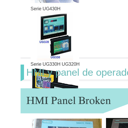
Serie UG430H
Serie UG330H UG320H
HMI y panel de operado
Serie UG230H UG221H
Haga clic para