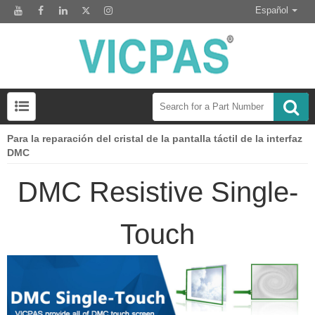
Español
Para la reparación del cristal de la pantalla táctil de la interfaz
Preguntas frecuentes sobre el interruptor del teclado de membrana
Módulo de pantalla Lcd para el reemplazo del panel HMI
DMC
DMC Resistive Single-
Touch