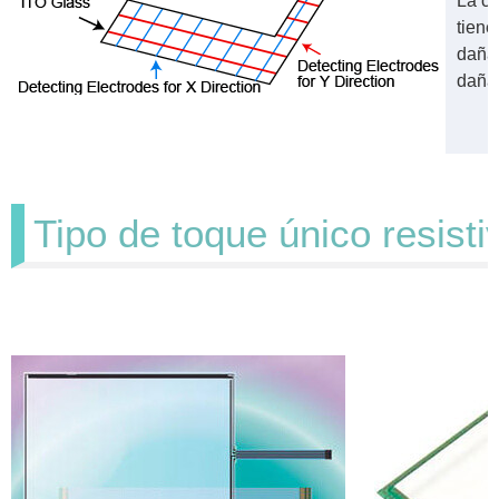
La ca
tiene
dañad
daña
Tipo de toque único resist