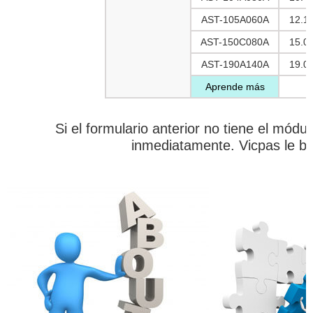
AST-105A060A
12.1 
AST-150C080A
15.0 
AST-190A140A
19.0 
Aprende más
Si el formulario anterior no tiene el mó
inmediatamente. Vicpas le br