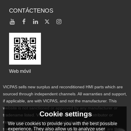
CONTÁCTENOS
Web móvil
VICPAS sells new surplus and reconditioned HMI parts which are
sourced through independent channels. All warranties and support,
if applicable, are with VICPAS, and not the manufacturer. This
website is not sanctioned or approved by any manufacturer or
Cookie settings
tradename listed. VICPAS is not an authorized distributor or
representative for the listed manufacturers. Designated
We use cookies to provide you with the best possible
experience. They also allow us to analyze user
trademarks, brand names and brands appearing herein are the