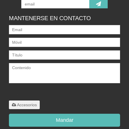
MANTENERSE EN CONTACTO
Solo admite
.rar/.zip/.jpg/.png/.gif/.doc/.xls/.pdf,
máximo 20M
Accesorios
Mandar