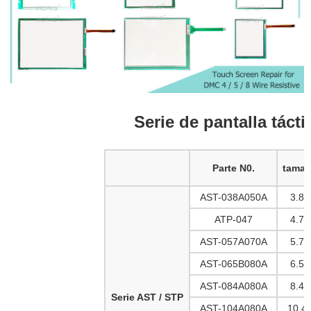
Serie de pantalla tácti
Parte N0.
tama
AST-038A050A
3.8 "
ATP-047
4.7 "
AST-057A070A
5.7 "
AST-065B080A
6.5 "
AST-084A080A
8.4 "
Serie AST / STP
AST-104A080A
10.4 